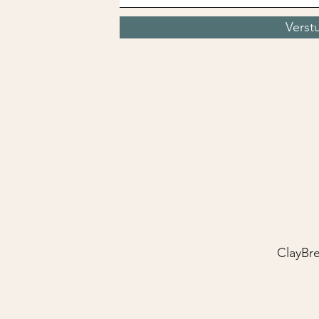
Verst
ClayBre