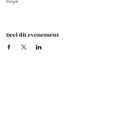
België
Deel dit evenement
Reninca
info@reninca.be
-
0496250243
Farmfabriek Deinze Slachthuisstraat
Pentagon Gent Tolhuiskaai 1