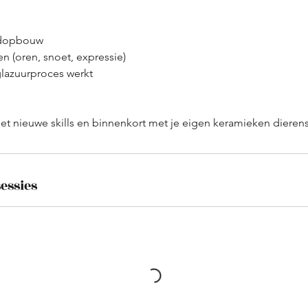
ndopbouw
n (oren, snoet, expressie)
glazuurproces werkt
essies