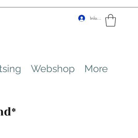
Inloggen
tsing
Webshop
More
nd*