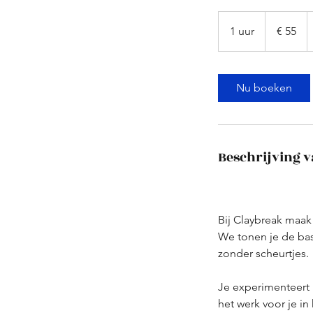
55
euro
1 uur
1
€ 55
u
u
Nu boeken
Beschrijving v
Bij Claybreak maa
We tonen je de bas
zonder scheurtjes.
Je experimenteert m
het werk voor je in 