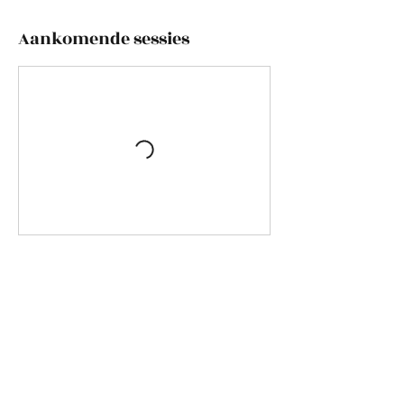
Aankomende sessies
Nu boeken
Reninca